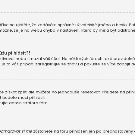
dříve se ujistěte, že zadáváte správné uživatelské jméno a heslo. Pok
ké možné, že je na webu chyba v nastavení, která by měla být odstran
ůžu přihlásit?!
ivoval nebo smazal váš účet. Na některých fórech také pravidelně o
e to váš případ, zaregistrujte se znovu a pokuste se více zapojit do
 získat zpět, ale můžete ho jednoduše resetovat. Přejděte na přih
t budete moci přihlásit.
jte administrátora fóra.
amatovat si mě
zůstanete na fóru přihlášen jen po přednastavený č