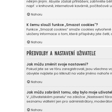
někým jiným. Abyste zůstali přihlášeni, zatrhněte 
např. v knihovně, internetové kavárně, počítačové u
Nahoru
K čemu slouží funkce „Smazat cookies“?
Funkce „Smazat cookies“ smaže cookies vytvořené p
uloženy informace o tom, které příspěvky jste čet
Nahoru
Předvolby a nastavení uživatele
Jak můžu změnit svoje nastavení?
Pokud jste se ve fóru zaregistrovali, jsou všechna 
obvykle najdete po kliknutí na vaše jméno nahoře 
Nahoru
Jak můžu zabránit tomu, aby bylo moje uživate
V „Uživatelském panelu“ na záložce „Nastavení fór
seznamu viditelní jen pro administrátory, moderátor
Nahoru