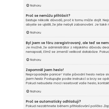
Nahoru
Proč se nemůžu přihlásit?
Existuje několik důvodů, proč k tomu může dojít. Nej
abyste se ujistili, že jste nebyli zabanováni. Je ta
Nahoru
Byl jsem ve fóru zaregistrovaný, ale teď se nem
Je možné, že administrátor z nějakého důvodu deakt
nenapsali, čímž se zmenší velikost databáze. Pokud j
Nahoru
Zapomněl jsem heslo!
Nepropadejte panice! Vaše původní heslo nelze sice
jsem heslo
. Postupujte podle instrukcí a brzy se opě
Pokud nebudete moci resetovat vaše heslo, kontaktu
Nahoru
Proč se automaticky odhlašuji?
Pokud nezatrhnete během přihlašování políčko
Zap