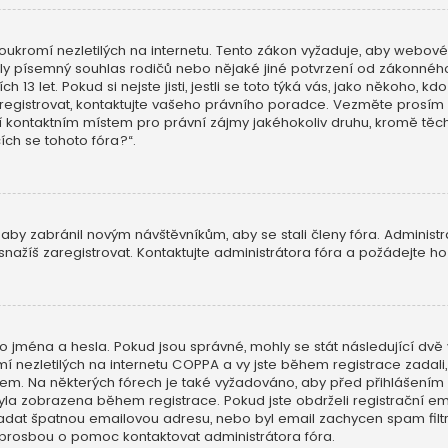
ukromí nezletilých na internetu. Tento zákon vyžaduje, aby webov
skaly písemný souhlas rodičů nebo nějaké jiné potvrzení od zákonn
h 13 let. Pokud si nejste jisti, jestli se toto týká vás, jako někoho,
aregistrovat, kontaktujte vašeho právního poradce. Vezměte prosím 
í kontaktním místem pro právní zájmy jakéhokoliv druhu, kromě t
cích se tohoto fóra?“.
 aby zabránil novým návštěvníkům, aby se stali členy fóra. Administ
nažíš zaregistrovat. Kontaktujte administrátora fóra a požádejte h
o jména a hesla. Pokud jsou správné, mohly se stát následující dvě 
ezletilých na internetu COPPA a vy jste během registrace zadali, ž
ailem. Na některých fórech je také vyžadováno, aby před přihlášení
a zobrazena během registrace. Pokud jste obdrželi registrační emai
 zadat špatnou emailovou adresu, nebo byl email zachycen spam filtre
 prosbou o pomoc kontaktovat administrátora fóra.