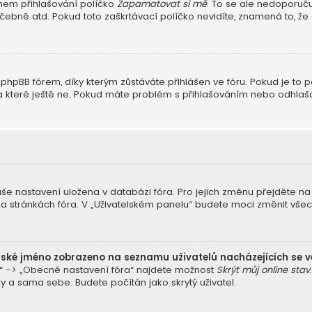
během přihlašování políčko
Zapamatovat si mě
. To se ale nedoporuču
čebně atd. Pokud toto zaškrtávací políčko nevidíte, znamená to, že a
hpBB fórem, díky kterým zůstáváte přihlášen ve fóru. Pokud je to p
li, a které ještě ne. Pokud máte problém s přihlašováním nebo odhl
vaše nastavení uložena v databázi fóra. Pro jejich změnu přejděte n
na stránkách fóra. V „Uživatelském panelu“ budete moci změnit vše
lské jméno zobrazeno na seznamu uživatelů nacházejících se v
a“ -> „Obecné nastavení fóra“ najdete možnost
Skrýt můj online stav
y a sama sebe. Budete počítán jako skrytý uživatel.