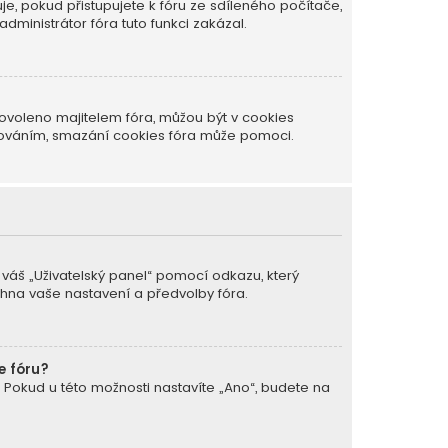
je, pokud přistupujete k fóru ze sdíleného počítače,
dministrátor fóra tuto funkci zakázal.
ovoleno majitelem fóra, můžou být v cookies
ašováním, smazání cookies fóra může pomoci.
a váš „Uživatelský panel“ pomocí odkazu, který
chna vaše nastavení a předvolby fóra.
e fóru?
. Pokud u této možnosti nastavíte „Ano“, budete na