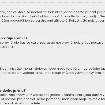
nu, než ve které se nacházíte. Pokud se jedná o tento případ, přejd
dpovídala vaší konkrétní oblasti, např. Praha, Bratislava, Londýn, 
žou provádět jen zaregistrovaní uživatelé. Pokud ještě nejste regist
obrazuje správně!
 zónu správně, ale čas se stále zobrazuje nesprávně, pak je čas nast
dstranit.
 administrátor nenainstaloval, nebo nikdo toto fórum do vašeho jazy
kud překlad do vašeho jazyku neexistuje, můžete vytvořit nový přek
telského jména?
pěvcích zobrazeny u uživatelského jména. Jedním z nich jsou obrázky
k příspěvků jste odeslali, nebo pomáhají určit jakou mají uživatelé fó
brázek každého uživatele.