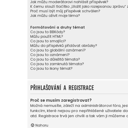
Jak můžu moderátorovi nahlásit příspěvek?
K čemu slouží tlačítko „Uložit jako rozepsanou zprávu“
Proč musí být můj příspěvek schválen?
Jak můžu oživit moje téma?
Formátování a druhy témat
Co jsou to BBKódy?
Můžu použít HTML?
Co jsou to smajlíci?
Můžu do příspěvků přidávat obrázky?
Co jsou to globální oznámení?
Co jsou to oznámení?
Co jsou to důležitá témata?
Co jsou to zamknutá témata?
Co jsou to ikony témat?
Přihlašování a registrace
Proč se musím zaregistrovat?
Možná nemusíte, záleží na administrátorovi fóra, jest
funkcím, které nejsou pro nepřihlášené uživatele d
atd. Registrace trvá jen chvíli a tak vám ji můžeme 
Nahoru