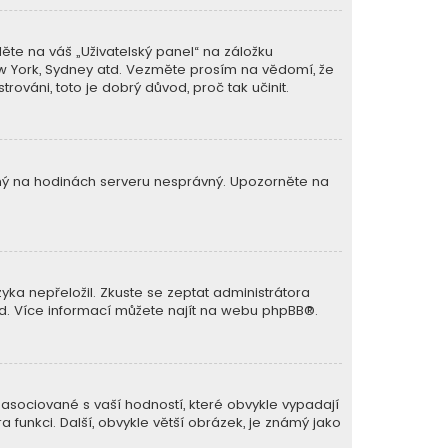
ěte na váš „Uživatelský panel“ na záložku
New York, Sydney atd. Vezměte prosím na vědomí, že
rováni, toto je dobrý důvod, proč tak učinit.
avený na hodinách serveru nesprávný. Upozorněte na
ka nepřeložil. Zkuste se zeptat administrátora
lad. Více informací můžete najít na webu
phpBB
®.
 asociované s vaší hodností, které obvykle vypadají
ra funkci. Další, obvykle větší obrázek, je známý jako