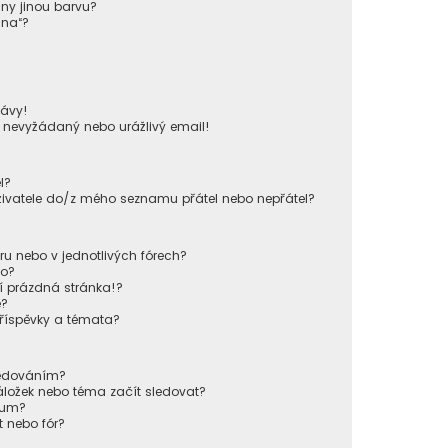
iny jinou barvu?
ina“?
!
ávy!
u nevyžádaný nebo urážlivý email!
l?
živatele do/z mého seznamu přátel nebo nepřátel?
u nebo v jednotlivých fórech?
lo?
í prázdná stránka!?
e?
příspěvky a témata?
sledováním?
áložek nebo téma začít sledovat?
órum?
 nebo fór?