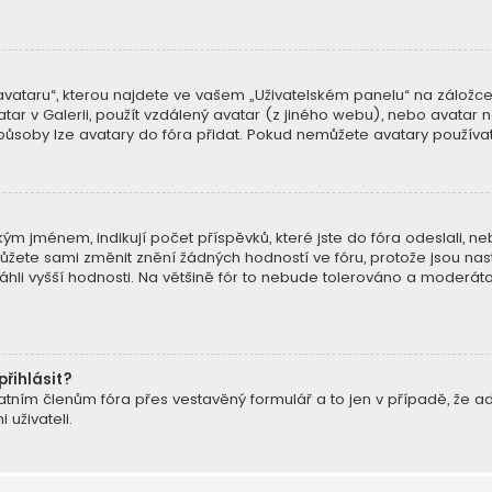
ataru“, kterou najdete ve vašem „Uživatelském panelu“ na záložce „
atar v Galerii, použít vzdálený avatar (z jiného webu), nebo avatar n
způsoby lze avatary do fóra přidat. Pokud nemůžete avatary používat,
m jménem, indikují počet příspěvků, které jste do fóra odeslali, nebo 
ete sami změnit znění žádných hodností ve fóru, protože jsou nast
hli vyšší hodnosti. Na většině fór to nebude tolerováno a moderát
přihlásit?
atním členům fóra přes vestavěný formulář a to jen v případě, že admi
uživateli.