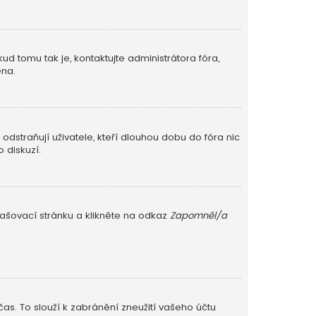
ud tomu tak je, kontaktujte administrátora fóra,
ěna.
dstraňují uživatele, kteří dlouhou dobu do fóra nic
 diskuzí.
lašovací stránku a klikněte na odkaz
Zapomněl/a
as. To slouží k zabránění zneužití vašeho účtu