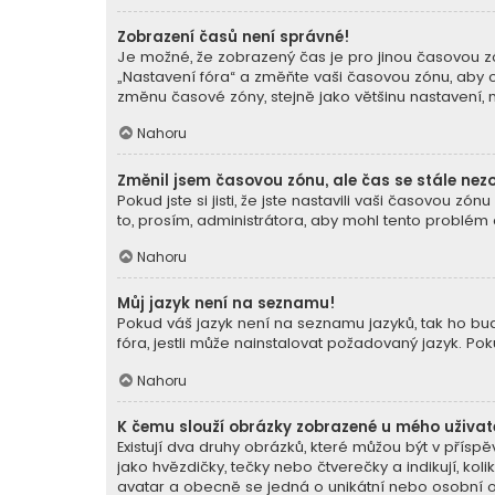
Zobrazení časů není správné!
Je možné, že zobrazený čas je pro jinou časovou zó
„Nastavení fóra“ a změňte vaši časovou zónu, aby o
změnu časové zóny, stejně jako většinu nastavení, mů
Nahoru
Změnil jsem časovou zónu, ale čas se stále nez
Pokud jste si jisti, že jste nastavili vaši časovou
to, prosím, administrátora, aby mohl tento problém o
Nahoru
Můj jazyk není na seznamu!
Pokud váš jazyk není na seznamu jazyků, tak ho buď
fóra, jestli může nainstalovat požadovaný jazyk. Po
Nahoru
K čemu slouží obrázky zobrazené u mého uživa
Existují dva druhy obrázků, které můžou být v přís
jako hvězdičky, tečky nebo čtverečky a indikují, koli
avatar a obecně se jedná o unikátní nebo osobní o