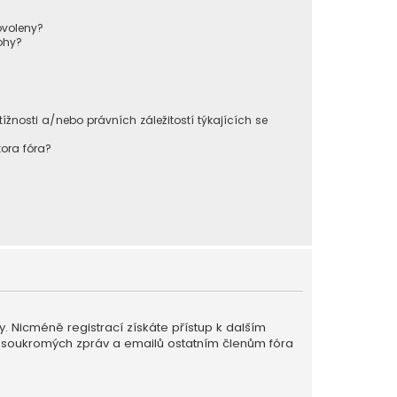
ovoleny?
ohy?
nosti a/nebo právních záležitostí týkajících se
ora fóra?
ky. Nicméně registrací získáte přístup k dalším
ání soukromých zpráv a emailů ostatním členům fóra