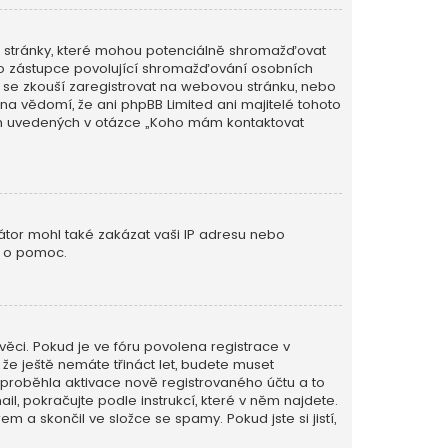
é stránky, které mohou potenciálně shromažďovat
ého zástupce povolující shromažďování osobních
 kdo se zkouší zaregistrovat na webovou stránku, nebo
na vědomí, že ani phpBB Limited ani majitelé tohoto
ěch uvedených v otázce „Koho mám kontaktovat
rátor mohl také zakázat vaši IP adresu nebo
o o pomoc.
věci. Pokud je ve fóru povolena registrace v
e ještě nemáte třináct let, budete muset
m proběhla aktivace nově registrovaného účtu a to
l, pokračujte podle instrukcí, které v něm najdete.
m a skončil ve složce se spamy. Pokud jste si jistí,