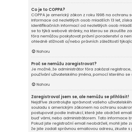
Co je to COPPA?
COPPA je americký zákon z roku 1998 na ochranu so
informace od nezletilých osob mladších 13 let, zí
identifikačních informací od nezletilých osob mladšíc
se to týká webové stránky, na kterou se zkoušíte z
fóra nemůžou poskytovat právní poradenství a nen
ohledně stížnosti a/nebo právních záležitostí týkají
Nahoru
Proč se nemůžu zaregistrovat?
Je možné, že administrátor fóra zakázal registrace,
používání uživatelského jména, pomocí kterého se s
Nahoru
Zaregistroval jsem se, ale nemůžu se přihlásit!
Nejdříve zkontrolujte správnost vašeho uživatelskéh
souladu s americkým zákonem na ochranu soukromí n
postupovat podle instrukcí, které jste obdrželi em
buď vámi, nebo administrátorem. Tato informace byl
Pokud jste registrační email neobdrželi, mohli jste
že jste zadali správnou emailovou adresu, zkuste s