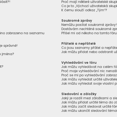
lásit?!
Proč mají některé uživatelské skup
Co je to „Výchozí uživatelská skup
K čemu slouží odkaz „Tým“?
Soukromé zprávy
Nemůžu posílat soukromé zprávy
Dostávám nechtěné soukromé zpr
jméno zobrazeno na seznamu
Přišel mi od někoho na tomto fór
Přátelé a nepřátelé
je správně!
Co jsou seznamy přátel a nepřáte
Jak můžu přidat nebo odstranit u
ho jména?
Vyhledávání ve fóru
it?
Jak můžu vyhledávat na celém fór
Proč moje vyhledávání nic nenaš
Proč se mi po vyhledávání zobraz
Jak můžu vyhledat určité uživatel
Jak můžu vyhledat svoje vlastní 
Sledování a záložky
Jaký je rozdíl mezi záložkami a 
Jak můžu přidat určité téma do z
Jak můžu začít sledovat určité f
Jak můžu ukončit sledování témat