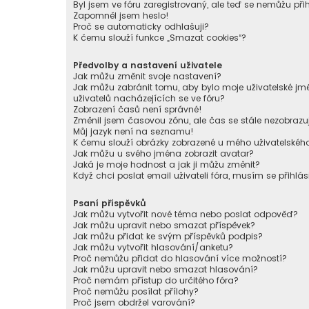
Byl jsem ve fóru zaregistrovaný, ale teď se nemůžu přih
Zapomněl jsem heslo!
Proč se automaticky odhlašuji?
K čemu slouží funkce „Smazat cookies“?
Předvolby a nastavení uživatele
Jak můžu změnit svoje nastavení?
Jak můžu zabránit tomu, aby bylo moje uživatelské 
uživatelů nacházejících se ve fóru?
Zobrazení časů není správné!
Změnil jsem časovou zónu, ale čas se stále nezobrazu
Můj jazyk není na seznamu!
K čemu slouží obrázky zobrazené u mého uživatelské
Jak můžu u svého jména zobrazit avatar?
Jaká je moje hodnost a jak ji můžu změnit?
Když chci poslat email uživateli fóra, musím se přihlás
Psaní příspěvků
Jak můžu vytvořit nové téma nebo poslat odpověď?
Jak můžu upravit nebo smazat příspěvek?
Jak můžu přidat ke svým příspěvků podpis?
Jak můžu vytvořit hlasování/anketu?
Proč nemůžu přidat do hlasování více možností?
Jak můžu upravit nebo smazat hlasování?
Proč nemám přístup do určitého fóra?
Proč nemůžu posílat přílohy?
Proč jsem obdržel varování?