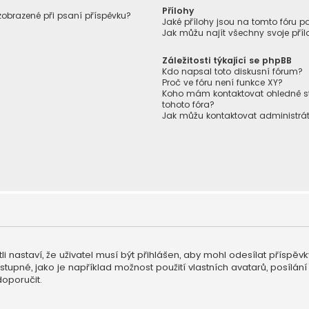
Přílohy
 zobrazené při psaní příspěvku?
Jaké přílohy jsou na tomto fóru p
Jak můžu najít všechny svoje příl
Záležitosti týkající se phpBB
Kdo napsal toto diskusní fórum?
Proč ve fóru není funkce XY?
Koho mám kontaktovat ohledně stíž
tohoto fóra?
Jak můžu kontaktovat administrát
li nastaví, že uživatel musí být přihlášen, aby mohl odesílat příspěv
ostupné, jako je například možnost použití vlastních avatarů, posíl
doporučit.