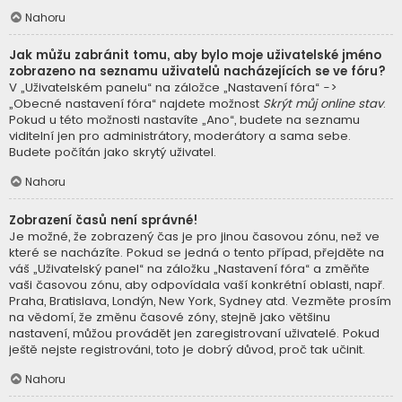
Nahoru
Jak můžu zabránit tomu, aby bylo moje uživatelské jméno
zobrazeno na seznamu uživatelů nacházejících se ve fóru?
V „Uživatelském panelu“ na záložce „Nastavení fóra“ ->
„Obecné nastavení fóra“ najdete možnost
Skrýt můj online stav
.
Pokud u této možnosti nastavíte „Ano“, budete na seznamu
viditelní jen pro administrátory, moderátory a sama sebe.
Budete počítán jako skrytý uživatel.
Nahoru
Zobrazení časů není správné!
Je možné, že zobrazený čas je pro jinou časovou zónu, než ve
které se nacházíte. Pokud se jedná o tento případ, přejděte na
váš „Uživatelský panel“ na záložku „Nastavení fóra“ a změňte
vaši časovou zónu, aby odpovídala vaší konkrétní oblasti, např.
Praha, Bratislava, Londýn, New York, Sydney atd. Vezměte prosím
na vědomí, že změnu časové zóny, stejně jako většinu
nastavení, můžou provádět jen zaregistrovaní uživatelé. Pokud
ještě nejste registrováni, toto je dobrý důvod, proč tak učinit.
Nahoru