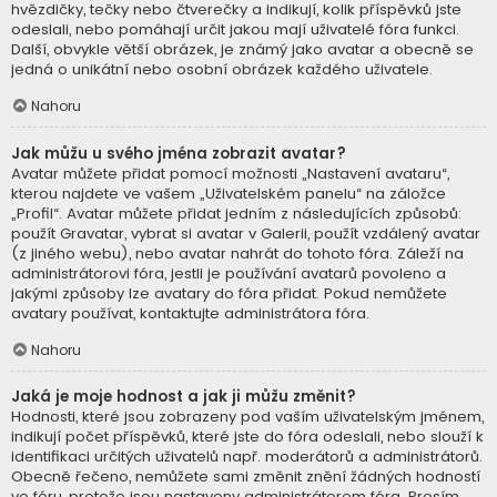
hvězdičky, tečky nebo čtverečky a indikují, kolik příspěvků jste
odeslali, nebo pomáhají určit jakou mají uživatelé fóra funkci.
Další, obvykle větší obrázek, je známý jako avatar a obecně se
jedná o unikátní nebo osobní obrázek každého uživatele.
Nahoru
Jak můžu u svého jména zobrazit avatar?
Avatar můžete přidat pomocí možnosti „Nastavení avataru“,
kterou najdete ve vašem „Uživatelském panelu“ na záložce
„Profil“. Avatar můžete přidat jedním z následujících způsobů:
použít Gravatar, vybrat si avatar v Galerii, použít vzdálený avatar
(z jiného webu), nebo avatar nahrát do tohoto fóra. Záleží na
administrátorovi fóra, jestli je používání avatarů povoleno a
jakými způsoby lze avatary do fóra přidat. Pokud nemůžete
avatary používat, kontaktujte administrátora fóra.
Nahoru
Jaká je moje hodnost a jak ji můžu změnit?
Hodnosti, které jsou zobrazeny pod vaším uživatelským jménem,
indikují počet příspěvků, které jste do fóra odeslali, nebo slouží k
identifikaci určitých uživatelů např. moderátorů a administrátorů.
Obecně řečeno, nemůžete sami změnit znění žádných hodností
ve fóru, protože jsou nastaveny administrátorem fóra. Prosím,