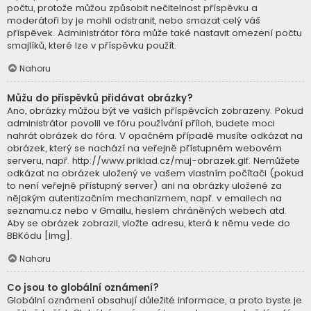
počtu, protože můžou způsobit nečitelnost příspěvku a
moderátoři by je mohli odstranit, nebo smazat celý váš
příspěvek. Administrátor fóra může také nastavit omezení počtu
smajlíků, které lze v příspěvku použít.
Nahoru
Můžu do příspěvků přidávat obrázky?
Ano, obrázky můžou být ve vašich příspěvcích zobrazeny. Pokud
administrátor povolil ve fóru používání příloh, budete moci
nahrát obrázek do fóra. V opačném případě musíte odkázat na
obrázek, který se nachází na veřejně přístupném webovém
serveru, např. http://www.priklad.cz/muj-obrazek.gif. Nemůžete
odkázat na obrázek uložený ve vašem vlastním počítači (pokud
to není veřejně přístupný server) ani na obrázky uložené za
nějakým autentizačním mechanizmem, např. v emailech na
seznamu.cz nebo v Gmailu, heslem chráněných webech atd.
Aby se obrázek zobrazil, vložte adresu, která k němu vede do
BBKódu [img].
Nahoru
Co jsou to globální oznámení?
Globální oznámení obsahují důležité informace, a proto byste je