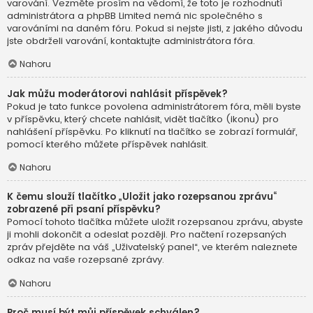
varování. Vezměte prosím na vědomí, že toto je rozhodnutí
administrátora a phpBB Limited nemá nic společného s
varováními na daném fóru. Pokud si nejste jisti, z jakého důvodu
jste obdrželi varování, kontaktujte administrátora fóra.
Nahoru
Jak můžu moderátorovi nahlásit příspěvek?
Pokud je tato funkce povolena administrátorem fóra, měli byste
v příspěvku, který chcete nahlásit, vidět tlačítko (ikonu) pro
nahlášení příspěvku. Po kliknutí na tlačítko se zobrazí formulář,
pomocí kterého můžete příspěvek nahlásit.
Nahoru
K čemu slouží tlačítko „Uložit jako rozepsanou zprávu“
zobrazené při psaní příspěvku?
Pomocí tohoto tlačítka můžete uložit rozepsanou zprávu, abyste
ji mohli dokončit a odeslat později. Pro načtení rozepsaných
zpráv přejděte na váš „Uživatelský panel“, ve kterém naleznete
odkaz na vaše rozepsané zprávy.
Nahoru
Proč musí být můj příspěvek schválen?