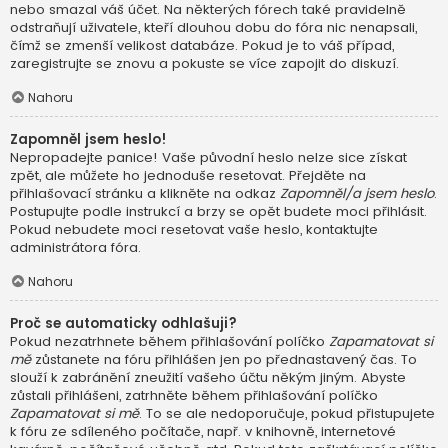
nebo smazal váš účet. Na některých fórech také pravidelně
odstraňují uživatele, kteří dlouhou dobu do fóra nic nenapsali,
čímž se zmenší velikost databáze. Pokud je to váš případ,
zaregistrujte se znovu a pokuste se více zapojit do diskuzí.
Nahoru
Zapomněl jsem heslo!
Nepropadejte panice! Vaše původní heslo nelze sice získat
zpět, ale můžete ho jednoduše resetovat. Přejděte na
přihlašovací stránku a klikněte na odkaz
Zapomněl/a jsem heslo
.
Postupujte podle instrukcí a brzy se opět budete moci přihlásit.
Pokud nebudete moci resetovat vaše heslo, kontaktujte
administrátora fóra.
Nahoru
Proč se automaticky odhlašuji?
Pokud nezatrhnete během přihlašování políčko
Zapamatovat si
mě
zůstanete na fóru přihlášen jen po přednastavený čas. To
slouží k zabránění zneužití vašeho účtu někým jiným. Abyste
zůstali přihlášeni, zatrhněte během přihlašování políčko
Zapamatovat si mě
. To se ale nedoporučuje, pokud přistupujete
k fóru ze sdíleného počítače, např. v knihovně, internetové