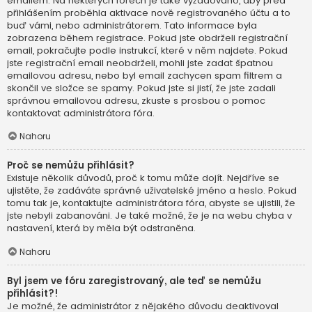
emailem. Na některých fórech je také vyžadováno, aby před
přihlášením proběhla aktivace nově registrovaného účtu a to
buď vámi, nebo administrátorem. Tato informace byla
zobrazena během registrace. Pokud jste obdrželi registrační
email, pokračujte podle instrukcí, které v něm najdete. Pokud
jste registrační email neobdrželi, mohli jste zadat špatnou
emailovou adresu, nebo byl email zachycen spam filtrem a
skončil ve složce se spamy. Pokud jste si jistí, že jste zadali
správnou emailovou adresu, zkuste s prosbou o pomoc
kontaktovat administrátora fóra.
Nahoru
Proč se nemůžu přihlásit?
Existuje několik důvodů, proč k tomu může dojít. Nejdříve se
ujistěte, že zadáváte správné uživatelské jméno a heslo. Pokud
tomu tak je, kontaktujte administrátora fóra, abyste se ujistili, že
jste nebyli zabanováni. Je také možné, že je na webu chyba v
nastavení, která by měla být odstraněna.
Nahoru
Byl jsem ve fóru zaregistrovaný, ale teď se nemůžu
přihlásit?!
Je možné, že administrátor z nějakého důvodu deaktivoval