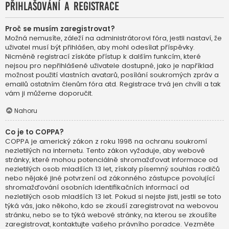
Přihlašování a registrace
Proč se musím zaregistrovat?
Možná nemusíte, záleží na administrátorovi fóra, jestli nastaví, že
uživatel musí být přihlášen, aby mohl odesílat příspěvky.
Nicméně registrací získáte přístup k dalším funkcím, které
nejsou pro nepřihlášené uživatele dostupné, jako je například
možnost použití vlastních avatarů, posílání soukromých zpráv a
emailů ostatním členům fóra atd. Registrace trvá jen chvíli a tak
vám ji můžeme doporučit.
Nahoru
Co je to COPPA?
COPPA je americký zákon z roku 1998 na ochranu soukromí
nezletilých na internetu. Tento zákon vyžaduje, aby webové
stránky, které mohou potenciálně shromažďovat informace od
nezletilých osob mladších 13 let, získaly písemný souhlas rodičů
nebo nějaké jiné potvrzení od zákonného zástupce povolující
shromažďování osobních identifikačních informací od
nezletilých osob mladších 13 let. Pokud si nejste jisti, jestli se toto
týká vás, jako někoho, kdo se zkouší zaregistrovat na webovou
stránku, nebo se to týká webové stránky, na kterou se zkoušíte
zaregistrovat, kontaktujte vašeho právního poradce. Vezměte