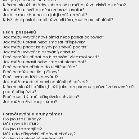
K čemu slouží obrázky zobrazené u mého uživatelského jména?
Jak můžu u svého jména zobrazit avatar?
Jaká je moje hodnost a jak ji můžu změnit?
Když chci poslat email uživateli fóra, musím se přihlásit?
Psaní příspěvků
Jak můžu vytvořit nové téma nebo poslat odpověď?
Jak můžu upravit nebo smazat příspěvek?
Jak můžu přidat ke svým příspěvků podpis?
Jak můžu vytvořit hlasování/anketu?
Proč nemůžu přidat do hlasování více možností?
Jak můžu upravit nebo smazat hlasování?
Proč nemám přístup do určitého fóra?
Proč nemůžu posílat přílohy?
Proč jsem obdržel varování?
Jak můžu moderátorovi nahlásit příspěvek?
K čemu slouží tlačítko „Uložit jako rozepsanou zprávu“ zobrazené při
psaní příspěvku?
Proč musí být můj příspěvek schválen?
Jak můžu oživit moje téma?
Formátování a druhy témat
Co jsou to BBKódy?
Můžu použít HTML?
Co jsou to smajlíci?
Můžu do příspěvků přidávat obrázky?
Co jsou to globální oznámení?