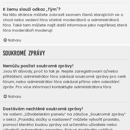
K čemu slouží odkaz „Tým“?
Na této stránce můžete zobrazit seznam členů starajících se o
chod nebo vedení fóra včetně moderátorů a administrátorů
fóra. Také tam můžete najít další informace jako například, která
fóra moderátoři moderují.
Nahoru
Soukromé zprávy
Nemůžu posílat soukromé zprávy!
Jsou tři důvody, proč to tak je. Nejste zaregistrovaní a/nebo
přihlášení, administrátor fóra zakázal soukromé zprávy pro celé
fórum, nebo administrátor fóra zakázal přímo vám odesílání
zpráv. Pro více informací kontaktujte administrátora fóra.
Nahoru
Dostávám nechtěné soukromé zprávy!
Ve vašem „Uživatelském panelu“ na záložce „Soukromé zprávy“
v sekci „Pravidla, složky a nastavení“ můžete vytvořit pravidlo,
pomocí kterého budou zprávy od určeného uživatele nebo
uživatelů automaticky smazány. Pokud dostáváte urážlivé