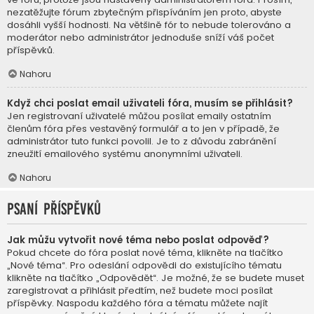
nezatěžujte fórum zbytečným přispíváním jen proto, abyste
dosáhli vyšší hodnosti. Na většině fór to nebude tolerováno a
moderátor nebo administrátor jednoduše sníží váš počet
příspěvků.
Nahoru
Když chci poslat email uživateli fóra, musím se přihlásit?
Jen registrovaní uživatelé můžou posílat emaily ostatním
členům fóra přes vestavěný formulář a to jen v případě, že
administrátor tuto funkci povolil. Je to z důvodu zabránění
zneužití emailového systému anonymními uživateli.
Nahoru
Psaní příspěvků
Jak můžu vytvořit nové téma nebo poslat odpověď?
Pokud chcete do fóra poslat nové téma, klikněte na tlačítko
„Nové téma“. Pro odeslání odpovědi do existujícího tématu
klikněte na tlačítko „Odpovědět“. Je možné, že se budete muset
zaregistrovat a přihlásit předtím, než budete moci posílat
příspěvky. Naspodu každého fóra a tématu můžete najít