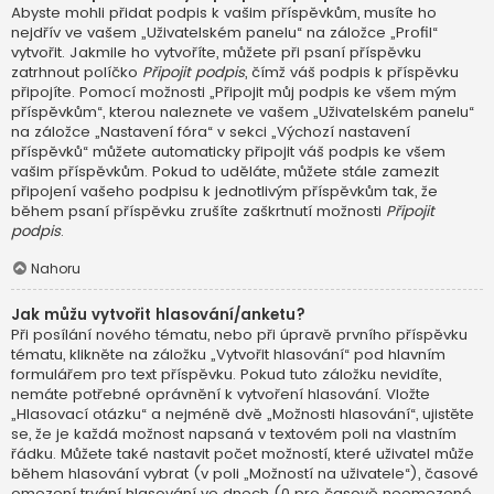
Abyste mohli přidat podpis k vašim příspěvkům, musíte ho
nejdřív ve vašem „Uživatelském panelu“ na záložce „Profil“
vytvořit. Jakmile ho vytvoříte, můžete při psaní příspěvku
zatrhnout políčko
Připojit podpis
, čímž váš podpis k příspěvku
připojíte. Pomocí možnosti „Připojit můj podpis ke všem mým
příspěvkům“, kterou naleznete ve vašem „Uživatelském panelu“
na záložce „Nastavení fóra“ v sekci „Výchozí nastavení
příspěvků“ můžete automaticky připojit váš podpis ke všem
vašim příspěvkům. Pokud to uděláte, můžete stále zamezit
připojení vašeho podpisu k jednotlivým příspěvkům tak, že
během psaní příspěvku zrušíte zaškrtnutí možnosti
Připojit
podpis
.
Nahoru
Jak můžu vytvořit hlasování/anketu?
Při posílání nového tématu, nebo při úpravě prvního příspěvku
tématu, klikněte na záložku „Vytvořit hlasování“ pod hlavním
formulářem pro text příspěvku. Pokud tuto záložku nevidíte,
nemáte potřebné oprávnění k vytvoření hlasování. Vložte
„Hlasovací otázku“ a nejméně dvě „Možnosti hlasování“, ujistěte
se, že je každá možnost napsaná v textovém poli na vlastním
řádku. Můžete také nastavit počet možností, které uživatel může
během hlasování vybrat (v poli „Možností na uživatele“), časové
omezení trvání hlasování ve dnech (0 pro časově neomezené