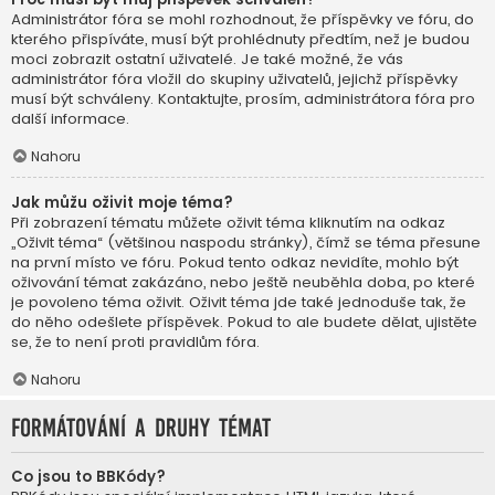
Administrátor fóra se mohl rozhodnout, že příspěvky ve fóru, do
kterého přispíváte, musí být prohlédnuty předtím, než je budou
moci zobrazit ostatní uživatelé. Je také možné, že vás
administrátor fóra vložil do skupiny uživatelů, jejichž příspěvky
musí být schváleny. Kontaktujte, prosím, administrátora fóra pro
další informace.
Nahoru
Jak můžu oživit moje téma?
Při zobrazení tématu můžete oživit téma kliknutím na odkaz
„Oživit téma“ (většinou naspodu stránky), čímž se téma přesune
na první místo ve fóru. Pokud tento odkaz nevidíte, mohlo být
oživování témat zakázáno, nebo ještě neuběhla doba, po které
je povoleno téma oživit. Oživit téma jde také jednoduše tak, že
do něho odešlete příspěvek. Pokud to ale budete dělat, ujistěte
se, že to není proti pravidlům fóra.
Nahoru
Formátování a druhy témat
Co jsou to BBKódy?