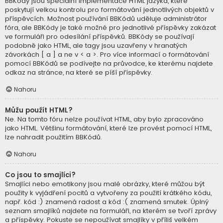
BBKódy jsou speciální implementace HTML jazyka, které
poskytují velkou kontrolu pro formátování jednotlivých objektů v
příspěvcích. Možnost používání BBKódů uděluje administrátor
fóra, ale BBKódy je také možné pro jednotlivé příspěvky zakázat
ve formuláři pro odesílání příspěvků. BBKódy se používají
podobně jako HTML, ale tagy jsou uzavřeny v hranatých
závorkách [ a ] a ne v < a >. Pro více informací o formátování
pomocí BBKódů se podívejte na průvodce, ke kterému najdete
odkaz na stránce, na které se píší příspěvky.
Nahoru
Můžu použít HTML?
Ne. Na tomto fóru nelze používat HTML, aby bylo zpracováno
jako HTML. Většinu formátování, které lze provést pomocí HTML,
lze nahradit použitím BBKódů.
Nahoru
Co jsou to smajlíci?
Smajlíci nebo emotikony jsou malé obrázky, které můžou být
použity k vyjádření pocitů a vytvořeny za použití krátkého kódu,
např. kód :) znamená radost a kód :( znamená smutek. Úplný
seznam smajlíků najdete na formuláři, na kterém se tvoří zprávy
a příspěvky. Pokuste se nepoužívat smajlíky v příliš velkém