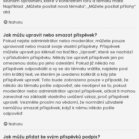
seznam oprávnění, které v konkrétním fóru a tématu máte.
Například: „Můžete posílat nová témata“, „Můžete posílat přílohy“
atd.
Nahoru
Jak můžu upravit nebo smazat příspěvek?
Pokud nejste administrátor nebo moderátor, můžete pouze
upravovat nebo mazat svoje vlastní příspěvky. Příspěvek
můžete upravit po kliknutí na tlačítko „Upravit“, které se nachází
v příslušném příspěvku. Někdy lze upravit příspěvek jen po
omezenou dobu po jeho odeslání. Pokud již někdo na
příspěvek odpověděl a vy se do tématu vrátíte, najdete pod
ním krátký text, ve kterém je uvedeno kolikrát a kdy jste
příspěvek upravili. Toto bude zobrazeno pouze v případě, že
někdo do tématu pošle odpověď, ale neobjeví se to, pokud
moderátor nebo administrátor upraví příspěvek, ačkoli ti mohou
zanechat na základě vlastního uvážení vzkaz, proč příspěvek
upravili. Vezměte prosím na vědomí, že normální uživatelé
nemůžou smazat příspěvek, když k němu někdo pošle
odpověď.
Nahoru
Jak můžu přidat ke svým příspěvků podpis?