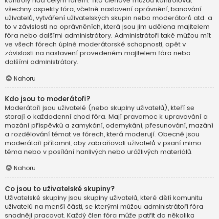
kontroly nad celým fórem. Tito členové můžou kontrolovat
všechny aspekty fóra, včetně nastavení oprávnění, banování
uživatelů, vytváření uživatelských skupin nebo moderátorů atd. a
to v závislosti na oprávněních, která jsou jim udělena majitelem
fóra nebo dalšími administrátory. Administrátoři také můžou mít
ve všech fórech úplné moderátorské schopnosti, opět v
závislosti na nastavení provedeném majitelem fóra nebo
dalšími administrátory.
Nahoru
Kdo jsou to moderátoři?
Moderátoři jsou uživatelé (nebo skupiny uživatelů), kteří se
starají o každodenní chod fóra. Mají pravomoc k upravování a
mazání příspěvků a zamykání, odemykání, přesunování, mazání
a rozdělování témat ve fórech, která moderují. Obecně jsou
moderátoři přítomni, aby zabraňovali uživatelů v psaní mimo
téma nebo v posílání hanlivých nebo urážlivých materiálů.
Nahoru
Co jsou to uživatelské skupiny?
Uživatelské skupiny jsou skupiny uživatelů, které dělí komunitu
uživatelů na menší části, se kterými můžou administrátoři fóra
snadněji pracovat. Každý člen fóra může patřit do několika