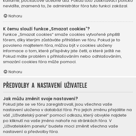
kavárně, počítačové učebně atd. Pokud toto zaškrtávací políčko
nevidíte, znamená to, že administrátor fóra tuto funkci zakázal.
Nahoru
K čemu slouží funkce „Smazat cookies“?
Funkce „Smazat cookies“ smaže cookies vytvořené phpBB
fórem, díky kterým zůstáváte přihlášen ve fóru. Pokud je to
povoleno majitelem fóra, můžou být v cookies uloženy
informace o tom, které příspěvky jste četli, a které ještě ne.
Pokud máte problém s přihlašováním nebo odhlašováním,
smazání cookies fóra může pomoci.
Nahoru
Předvolby a nastavení uživatele
Jak můžu změnit svoje nastavení?
Pokud jste se ve fóru zaregistrovali, jsou všechna vaše
nastavení uložena v databázi fóra. Pro jejich změnu přejděte na
váš „Uživatelský panel“ pomocí odkazu, který obvykle najdete
po kliknutí na vaše jméno nahoře na stránkách fóra. V
„Uživatelském panelu“ budete moci změnit všechna vaše
nastavení a předvolby fóra.