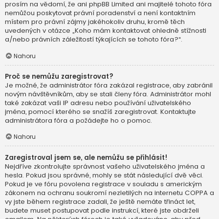
prosím na vědomí, že ani phpBB Limited ani majitelé tohoto fóra
nemůžou poskytovat právní poradenství a není kontaktním
místem pro právní zájmy jakéhokoliv druhu, kromě těch
uvedených v otázce „Koho mám kontaktovat ohledně stížnosti
a/nebo právních záležitostí týkajících se tohoto fóra?“.
Nahoru
Proč se nemůžu zaregistrovat?
Je možné, že administrátor fóra zakázal registrace, aby zabránil
novým návštěvníkům, aby se stali členy fóra. Administrátor mohl
také zakázat vaši IP adresu nebo používání uživatelského
jména, pomocí kterého se snažíš zaregistrovat. Kontaktujte
administrátora fóra a požádejte ho o pomoc.
Nahoru
Zaregistroval jsem se, ale nemůžu se přihlásit!
Nejdříve zkontrolujte správnost vašeho uživatelského jména a
hesla. Pokud jsou správné, mohly se stát následující dvě věci.
Pokud je ve fóru povolena registrace v souladu s americkým
zákonem na ochranu soukromí nezletilých na internetu COPPA a
vy jste během registrace zadali, že ještě nemáte třináct let,
budete muset postupovat podle instrukcí, které jste obdrželi