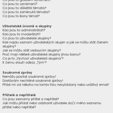
Co jsou to oznámení?
Co jsou to důležitá témata?
Co jsou to zamknutá témata?
Co jsou to ikony témat?
Uživatelské úrovně a skupiny
Kdo jsou to administrátoři?
Kdo jsou to moderátoři?
Co jsou to uživatelské skupiny?
Kde najdu seznam uživatelských skupin a jak se můžu stát členem
skupiny?
Jak se můžu stát vedoucím skupiny?
Proč mají některé uživatelské skupiny jinou barvu?
Co je to „Výchozí uživatelská skupina“?
K čemu slouží odkaz „Tým“?
Soukromé zprávy
Nemůžu posílat soukromé zprávy!
Dostávám nechtěné soukromé zprávy!
Přišel mi od někoho na tomto fóru nevyžádaný nebo urážlivý email!
Přátelé a nepřátelé
Co jsou seznamy přátel a nepřátel?
Jak můžu přidat nebo odstranit uživatele do/z mého seznamu
přátel nebo nepřátel?