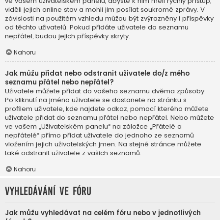
ve vašem uživatelském panelu, abyste k nim měli rychlý přístup,
viděli jejich online stav a mohli jim posílat soukromé zprávy. V
závislosti na použitém vzhledu můžou být zvýrazněny i příspěvky
od těchto uživatelů. Pokud přidáte uživatele do seznamu
nepřátel, budou jejich příspěvky skryty.
Nahoru
Jak můžu přidat nebo odstranit uživatele do/z mého
seznamu přátel nebo nepřátel?
Uživatele můžete přidat do vašeho seznamu dvěma způsoby.
Po kliknutí na jméno uživatele se dostanete na stránku s
profilem uživatele, kde najdete odkaz, pomocí kterého můžete
uživatele přidat do seznamu přátel nebo nepřátel. Nebo můžete
ve vašem „Uživatelském panelu“ na záložce „Přátelé a
nepřátelé“ přímo přidat uživatele do jednoho ze seznamů
vložením jejich uživatelských jmen. Na stejné stránce můžete
také odstranit uživatele z vašich seznamů.
Nahoru
Vyhledávání ve fóru
Jak můžu vyhledávat na celém fóru nebo v jednotlivých