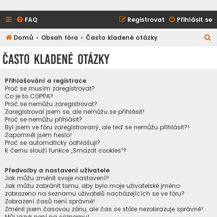
FAQ
Registrovat
Přihlásit se
H
Domů
Obsah fóra
Často kladené otázky
l
Často kladené otázky
e
d
Přihlašování a registrace
a
Proč se musím zaregistrovat?
Co je to COPPA?
t
Proč se nemůžu zaregistrovat?
Zaregistroval jsem se, ale nemůžu se přihlásit!
Proč se nemůžu přihlásit?
Byl jsem ve fóru zaregistrovaný, ale teď se nemůžu přihlásit?!
Zapomněl jsem heslo!
Proč se automaticky odhlašuji?
K čemu slouží funkce „Smazat cookies“?
Předvolby a nastavení uživatele
Jak můžu změnit svoje nastavení?
Jak můžu zabránit tomu, aby bylo moje uživatelské jméno
zobrazeno na seznamu uživatelů nacházejících se ve fóru?
Zobrazení časů není správné!
Změnil jsem časovou zónu, ale čas se stále nezobrazuje správně!
Můj jazyk není na seznamu!