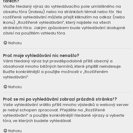
fórech?
Vložte hledaný výraz do vyhledávacího pole umístěného na
obsahu fóra (indexu) nebo na stránkách témat nebo fór. Na
rozšířené vyhledávání můžete přejít kliknutím na odkaz (nebo
ikonu) „Rozšířené vyhledávání“, který najdete na všech
stránkách fóra. Jakým způsobem bude vyhledávání dostupné
závisí na použitém vzhledu fóra.
Nahoru
Proč moje vyhledávání nic nenašlo?
Vámi hledaný výraz byl pravděpodobně příliš obecný a
obsahoval mnoho běžných termínů, které phpBB neindexuje.
Buďte konkrétnější a použijte možnosti v „Rozšířeném
vyhledávání“.
Nahoru
Proč se mi po vyhledávání zobrazí prázdná stránka!?
Vaše vyhledávání vrátilo příliš mnoho výsledků a webový server
je nebyl schopen zpracovat. Přejděte na „Rozšířené
vyhledávání“ a použijte konkrétnější hledané výrazy a vyberte
fóra, ve kterých budete vyhledávat.
Nahoru