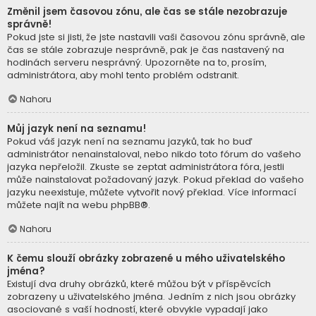
Změnil jsem časovou zónu, ale čas se stále nezobrazuje
správně!
Pokud jste si jisti, že jste nastavili vaši časovou zónu správně, ale
čas se stále zobrazuje nesprávně, pak je čas nastavený na
hodinách serveru nesprávný. Upozorněte na to, prosím,
administrátora, aby mohl tento problém odstranit.
Nahoru
Můj jazyk není na seznamu!
Pokud váš jazyk není na seznamu jazyků, tak ho buď
administrátor nenainstaloval, nebo nikdo toto fórum do vašeho
jazyka nepřeložil. Zkuste se zeptat administrátora fóra, jestli
může nainstalovat požadovaný jazyk. Pokud překlad do vašeho
jazyku neexistuje, můžete vytvořit nový překlad. Více informací
můžete najít na webu
phpBB
®.
Nahoru
K čemu slouží obrázky zobrazené u mého uživatelského
jména?
Existují dva druhy obrázků, které můžou být v příspěvcích
zobrazeny u uživatelského jména. Jedním z nich jsou obrázky
asociované s vaší hodností, které obvykle vypadají jako