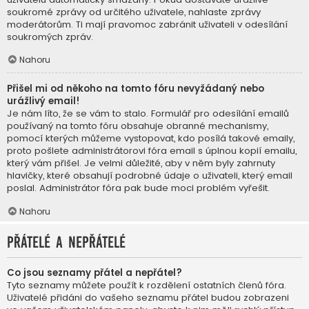
soukromé zprávy od určitého uživatele, nahlaste zprávy
moderátorům. Ti mají pravomoc zabránit uživateli v odesílání
soukromých zpráv.
Nahoru
Přišel mi od někoho na tomto fóru nevyžádaný nebo
urážlivý email!
Je nám líto, že se vám to stalo. Formulář pro odesílání emailů
používaný na tomto fóru obsahuje obranné mechanismy,
pomocí kterých můžeme vystopovat, kdo posílá takové emaily,
proto pošlete administrátorovi fóra email s úplnou kopií emailu,
který vám přišel. Je velmi důležité, aby v něm byly zahrnuty
hlavičky, které obsahují podrobné údaje o uživateli, který email
poslal. Administrátor fóra pak bude moci problém vyřešit.
Nahoru
Přátelé a nepřátelé
Co jsou seznamy přátel a nepřátel?
Tyto seznamy můžete použít k rozdělení ostatních členů fóra.
Uživatelé přidáni do vašeho seznamu přátel budou zobrazeni