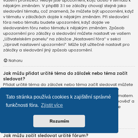
vašem prohlížeči. Nebyli jste upozorněni, když došlo v tématu k
nějakým změnám. V phpBB 3.1 se záložky chovají stejně jako
sledování tématu, což znamená, že můžete být upozorněni, když
v tématu v záložkách dojde k nějakým změnám. Při sledování
fóra nebo tématu budete upozorněni, když dojde ve
sledovaném fóru nebo tématu k nějakým změnám. Způsob
upozornění pro záložky a sledování můžete nastavit ve vašem
„Uživatelském panelu“ na záložce „Nastavení fóra“ v sekci
„Upravit nastavení upozornění“. Může být užitečné nastavit pro
záložky a sledování jiný způsob upozornění.
Nahoru
Jak můžu přidat určité téma do záložek nebo téma začít
sledovat?
Přidat určité téma do záložek nebo téma začít sledovat můžete
kliknutím na příslušný odkaz v nabídce „Nástroje tématu“
(obvykle má ikonu klíče), která se nachází nad a pod tématem.
Tato stránka používá cookies k zajištění správné
Pro sledování tématu můžete také poslat do tématu odpověď a
funkčnosti fóra.
Zjistit více
přitom zatrhnout políčko „Upozornit mě, když někdo pošle
odpověď“.
Rozumím
Nahoru
Jak můžu začít sledovat určité fórum?