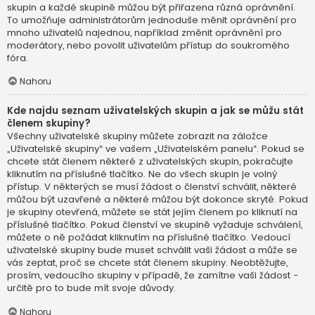
skupin a každé skupině můžou být přiřazena různá oprávnění.
To umožňuje administrátorům jednoduše měnit oprávnění pro
mnoho uživatelů najednou, například změnit oprávnění pro
moderátory, nebo povolit uživatelům přístup do soukromého
fóra.
Nahoru
Kde najdu seznam uživatelských skupin a jak se můžu stát
členem skupiny?
Všechny uživatelské skupiny můžete zobrazit na záložce
„Uživatelské skupiny“ ve vašem „Uživatelském panelu“. Pokud se
chcete stát členem některé z uživatelských skupin, pokračujte
kliknutím na příslušné tlačítko. Ne do všech skupin je volný
přístup. V některých se musí žádost o členství schválit, některé
můžou být uzavřené a některé můžou být dokonce skryté. Pokud
je skupiny otevřená, můžete se stát jejím členem po kliknutí na
příslušné tlačítko. Pokud členství ve skupině vyžaduje schválení,
můžete o ně požádat kliknutím na příslušné tlačítko. Vedoucí
uživatelské skupiny bude muset schválit vaši žádost a může se
vás zeptat, proč se chcete stát členem skupiny. Neobtěžujte,
prosím, vedoucího skupiny v případě, že zamítne vaši žádost -
určitě pro to bude mít svoje důvody.
Nahoru